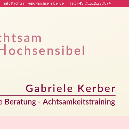
r info@achtsam-und-hochsensibel.de Tel.: +49(0)15115290674