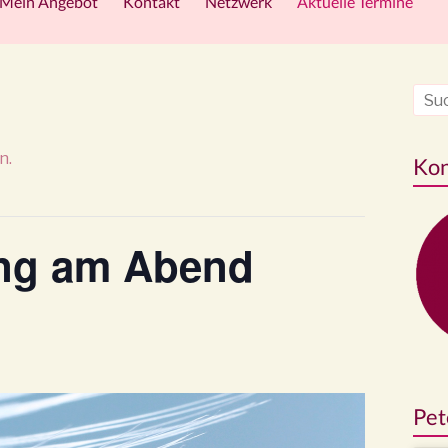
Mein Angebot
Kontakt
Netzwerk
Aktuelle Termine
n.
Kon
ing am Abend
Pet