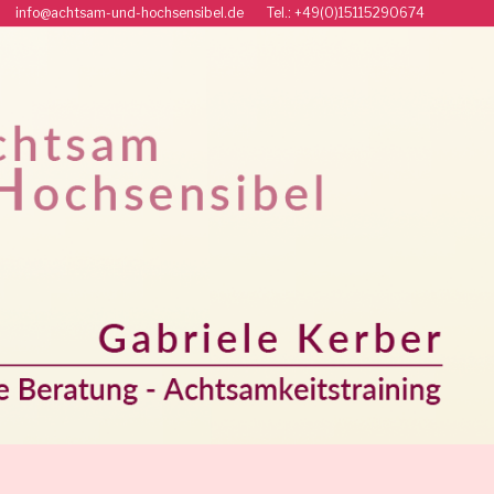
r info@achtsam-und-hochsensibel.de Tel.: +49(0)15115290674